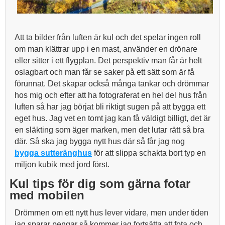
Att ta bilder från luften är kul och det spelar ingen roll
om man klättrar upp i en mast, använder en drönare
eller sitter i ett flygplan. Det perspektiv man får är helt
oslagbart och man får se saker på ett sätt som är få
förunnat. Det skapar också många tankar och drömmar
hos mig och efter att ha fotograferat en hel del hus från
luften så har jag börjat bli riktigt sugen på att bygga ett
eget hus. Jag vet en tomt jag kan få väldigt billigt, det är
en släkting som äger marken, men det lutar rätt så bra
där. Så ska jag bygga nytt hus där så får jag nog
bygga sutteränghus
för att slippa schakta bort typ en
miljon kubik med jord först.
Kul tips för dig som gärna fotar
med mobilen
Drömmen om ett nytt hus lever vidare, men under tiden
jag sparar pengar så kommer jag fortsätta att fota och