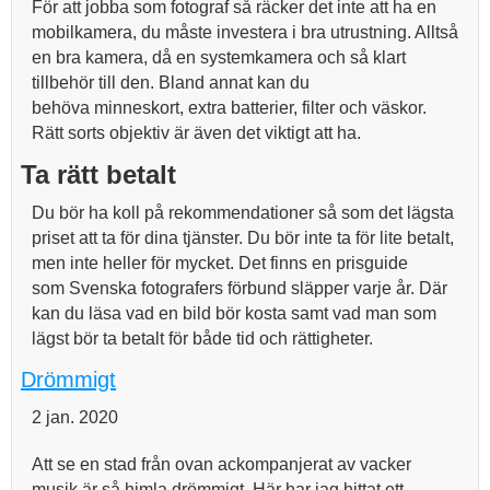
För att jobba som fotograf så räcker det inte att ha en
mobilkamera, du måste investera i bra utrustning. Alltså
en bra kamera, då en systemkamera och så klart
tillbehör till den. Bland annat kan du
behöva minneskort, extra batterier, filter och väskor.
Rätt sorts objektiv är även det viktigt att ha.
Ta rätt betalt
Du bör ha koll på rekommendationer så som det lägsta
priset att ta för dina tjänster. Du bör inte ta för lite betalt,
men inte heller för mycket. Det finns en prisguide
som Svenska fotografers förbund släpper varje år. Där
kan du läsa vad en bild bör kosta samt vad man som
lägst bör ta betalt för både tid och rättigheter.
Drömmigt
2 jan. 2020
Att se en stad från ovan ackompanjerat av vacker
musik är så himla drömmigt. Här har jag hittat ett