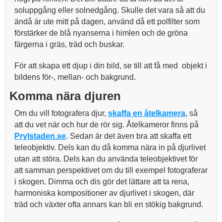
soluppgång eller solnedgång. Skulle det vara så att du
ändå är ute mitt på dagen, använd då ett polfilter som
förstärker de blå nyanserna i himlen och de gröna
färgerna i gräs, träd och buskar.
För att skapa ett djup i din bild, se till att få med objekt i
bildens för-, mellan- och bakgrund.
Komma nära djuren
Om du vill fotografera djur,
skaffa en åtelkamera
, så
att du vet när och hur de rör sig. Åtelkameror finns på
Prylstaden.se
. Sedan är det även bra att skaffa ett
teleobjektiv. Dels kan du då komma nära in på djurlivet
utan att störa. Dels kan du använda teleobjektivet för
att samman perspektivet om du till exempel fotograferar
i skogen. Dimma och dis gör det lättare att ta rena,
harmoniska kompositioner av djurlivet i skogen, där
träd och växter ofta annars kan bli en stökig bakgrund.