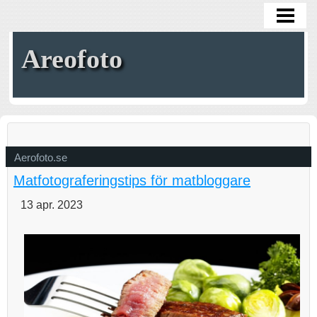
HEM
Areofoto
Aerofoto.se
Matfotograferingstips för matbloggare
13 apr. 2023