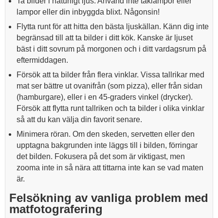
Ta bilder i naturligt ljus. Använd inte taklampor eller
lampor eller din inbyggda blixt. Någonsin!
Flytta runt för att hitta den bästa ljuskällan. Känn dig inte
begränsad till att ta bilder i ditt kök. Kanske är ljuset
bäst i ditt sovrum på morgonen och i ditt vardagsrum på
eftermiddagen.
Försök att ta bilder från flera vinklar. Vissa tallrikar med
mat ser bättre ut ovanifrån (som pizza), eller från sidan
(hamburgare), eller i en 45-graders vinkel (drycker).
Försök att flytta runt tallriken och ta bilder i olika vinklar
så att du kan välja din favorit senare.
Minimera röran. Om den skeden, servetten eller den
upptagna bakgrunden inte läggs till i bilden, förringar
det bilden. Fokusera på det som är viktigast, men
zooma inte in så nära att tittarna inte kan se vad maten
är.
Felsökning av vanliga problem med
matfotografering