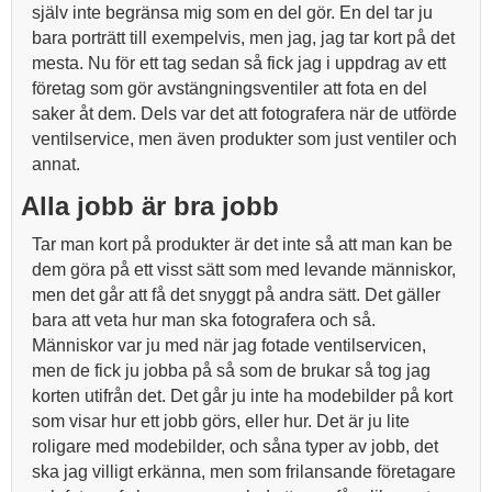
själv inte begränsa mig som en del gör. En del tar ju
bara porträtt till exempelvis, men jag, jag tar kort på det
mesta. Nu för ett tag sedan så fick jag i uppdrag av ett
företag som gör avstängningsventiler att fota en del
saker åt dem. Dels var det att fotografera när de utförde
ventilservice, men även produkter som just ventiler och
annat.
Alla jobb är bra jobb
Tar man kort på produkter är det inte så att man kan be
dem göra på ett visst sätt som med levande människor,
men det går att få det snyggt på andra sätt. Det gäller
bara att veta hur man ska fotografera och så.
Människor var ju med när jag fotade ventilservicen,
men de fick ju jobba på så som de brukar så tog jag
korten utifrån det. Det går ju inte ha modebilder på kort
som visar hur ett jobb görs, eller hur. Det är ju lite
roligare med modebilder, och såna typer av jobb, det
ska jag villigt erkänna, men som frilansande företagare