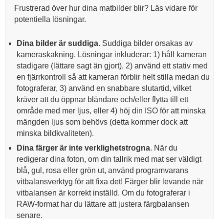
Frustrerad över hur dina matbilder blir? Läs vidare för
potentiella lösningar.
Dina bilder är suddiga
. Suddiga bilder orsakas av
kameraskakning. Lösningar inkluderar: 1) håll kameran
stadigare (lättare sagt än gjort), 2) använd ett stativ med
en fjärrkontroll så att kameran förblir helt stilla medan du
fotograferar, 3) använd en snabbare slutartid, vilket
kräver att du öppnar bländare och/eller flytta till ett
område med mer ljus, eller 4) höj din ISO för att minska
mängden ljus som behövs (detta kommer dock att
minska bildkvaliteten).
Dina färger är inte verklighetstrogna
. När du
redigerar dina foton, om din tallrik med mat ser väldigt
blå, gul, rosa eller grön ut, använd programvarans
vitbalansverktyg för att fixa det! Färger blir levande när
vitbalansen är korrekt inställd. Om du fotograferar i
RAW-format har du lättare att justera färgbalansen
senare.