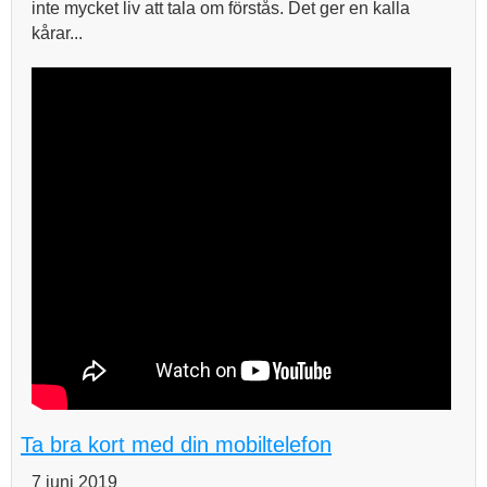
inte mycket liv att tala om förstås. Det ger en kalla
kårar...
Ta bra kort med din mobiltelefon
7 juni 2019