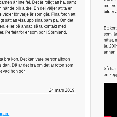
barnen är inte fel. Det är roligt att ha, samt
meters
 när de blir äldre. En del väljer att ta en
bilder 
e växer för varje år som går. Fina foton att
gt sätt att visa upp sina barn på. Om det
rnen, eller på annat, så ta kontakt med
Ett kor
er. Perfekt för er som bor i Sörmland.
som lå
nätet, 
år. 200
annan
 ta bra kort. Det kan vare personalfoton
msidan. Då är det bra om det är foton som
Så här 
et vad hon gör.
en zep
24 mars 2019
oggare