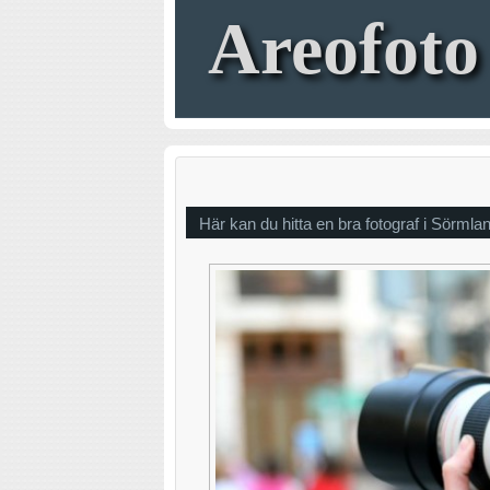
Areofoto
Här kan du hitta en bra fotograf i Sörmla