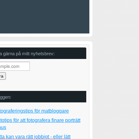
 gärna på mitt nyhetsbrev:
äggen:
tograferingstips för matbloggare
totips för att fotografera finare porträtt
hus
ytta kan vara rätt jobbigt - eller lätt