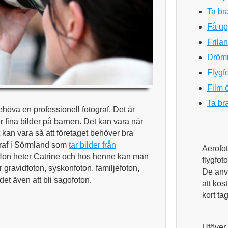
Ta br
Få upp
Frila
Dröm
Flygf
Film 
Ta br
ehöva en professionell fotograf. Det är
ler fina bilder på barnen. Det kan vara när
 kan vara så att företaget behöver bra
ograf i Sörmland som
tar bilder från
Aerofot
on heter Catrine och hos henne kan man
flygfoto
 gravidfoton, syskonfoton, familjefoton,
De anv
et även att bli sagofoton.
att kos
kort ta
Utöver