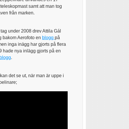
 teleskopmast samt att man tog
även från marken.
t tag under 2008 drev Attila Gál
g bakom Aerofoto en
blogg
på
men inga inägg har gjorts på flera
9 hade nya inlägg gjorts på en
blogg
.
kan det se ut, när man är uppe i
pelinare;