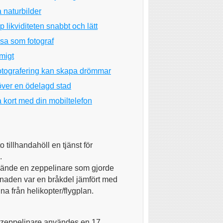
a naturbilder
 likviditeten snabbt och lätt
nsa som fotograf
migt
otografering kan skapa drömmar
över en ödelagd stad
a kort med din mobiltelefon
o tillhandahöll en tjänst för
.
ände en zeppelinare som gjorde
tnaden var en bråkdel jämfört med
gna från helikopter/flygplan.
 zeppelinare användes en 17