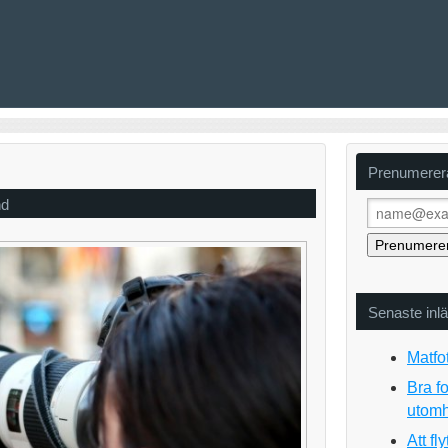
Prenumerera
nd
Senaste inl
Matfo
Bra fo
utom
Att fl